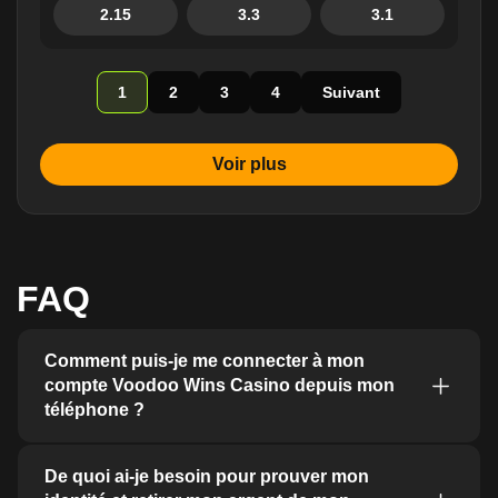
2.15
3.3
3.1
1
2
3
4
Suivant
Voir plus
FAQ
Comment puis-je me connecter à mon
compte Voodoo Wins Casino depuis mon
téléphone ?
De quoi ai-je besoin pour prouver mon