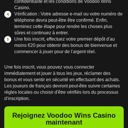
confidentialité et les conditions de Voodoo Wins
Casino.
Vérification : Votre adresse e-mail ou votre numéro de
téléphone devra peut-être être confirmé. Enfin,
terminez cette étape pour rendre les choses plus
sûres et continuez à entrer.
Une fois inscrit, effectuez votre premier dépôt d'au
moins €20 pour obtenir des bonus de bienvenue et
commencer à jouer pour de l'argent réel.
Une fois inscrit, vous pouvez vous connecter
immédiatement et jouer à tous les jeux, réclamer des
bonus et vous sentir en sécurité en effectuant des achats.
Les joueurs de français devront peut-être suivre certaines
règles locales ou choisir d'être vérifiés lors du processus
d'inscription.
Rejoignez Voodoo Wins Casino
maintenant