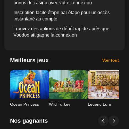
bonus de casino avec votre connexion
Inscription facile étape par étape pour un accès
instantané au compte
Trouvez des options de dépôt rapide après que
Voodoo ait gagné la connexion
Retraits simples et limites de retrait lors des
victoires vaudou
Meilleurs jeux
Voir tout
Sûreté et sécurité des joueurs
Connectez-vous au casino Voodoo Wins
Ocean Princess
Wild Turkey
Legend Lore
M
Nos gagnants