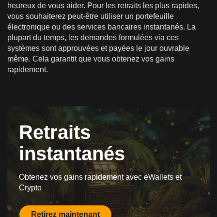
heureux de vous aider. Pour les retraits les plus rapides,
vous souhaiterez peut-être utiliser un portefeuille
électronique ou des services bancaires instantanés. La
plupart du temps, les demandes formulées via ces
systèmes sont approuvées et payées le jour ouvrable
même. Cela garantit que vous obtenez vos gains
rapidement.
Retraits
instantanés
Obtenez vos gains rapidement avec eWallets et
Crypto
Retirez maintenant