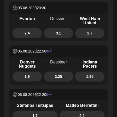
05.08.2026
23:30
Everton
Dessiner
West Ham
United
2.4
3.1
2.7
05.08.2026
22:50
Denver
Dessiner
Indiana
Nuggets
Pacers
1.9
3.25
1.95
05.08.2026
22:20
Stefanos Tsitsipas
Matteo Berrettini
1.7
2.2