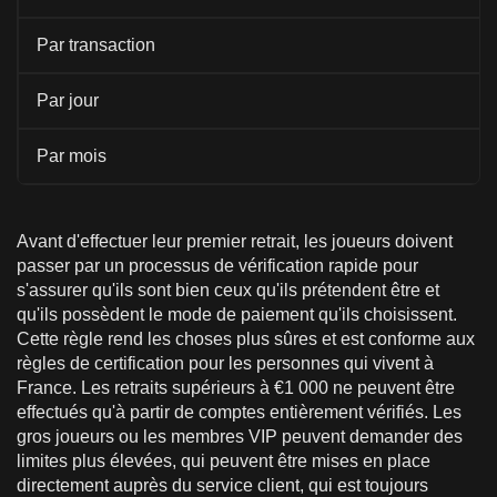
Par transaction
Par jour
Par mois
Avant d'effectuer leur premier retrait, les joueurs doivent
passer par un processus de vérification rapide pour
s'assurer qu'ils sont bien ceux qu'ils prétendent être et
qu'ils possèdent le mode de paiement qu'ils choisissent.
Cette règle rend les choses plus sûres et est conforme aux
règles de certification pour les personnes qui vivent à
France. Les retraits supérieurs à €1 000 ne peuvent être
effectués qu'à partir de comptes entièrement vérifiés. Les
gros joueurs ou les membres VIP peuvent demander des
limites plus élevées, qui peuvent être mises en place
directement auprès du service client, qui est toujours