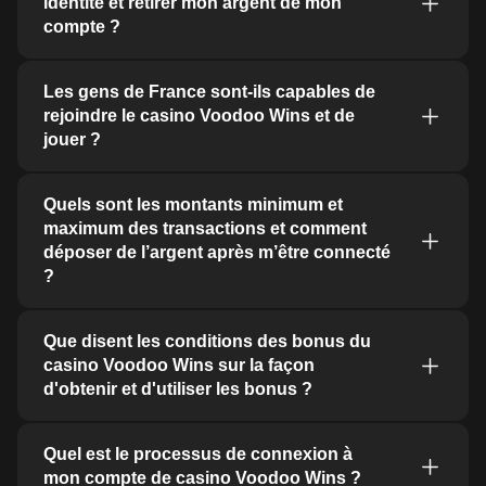
identité et retirer mon argent de mon
compte ?
Les gens de France sont-ils capables de
rejoindre le casino Voodoo Wins et de
jouer ?
Quels sont les montants minimum et
maximum des transactions et comment
déposer de l’argent après m’être connecté
?
Que disent les conditions des bonus du
casino Voodoo Wins sur la façon
d'obtenir et d'utiliser les bonus ?
Quel est le processus de connexion à
mon compte de casino Voodoo Wins ?