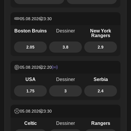
05.08.2026
23:30
Boston Bruins
Dessiner
New York
Rangers
2.05
3.8
2.9
05.08.2026
22:20
USA
Dessiner
Serbia
1.75
3
2.4
05.08.2026
23:30
Celtic
Dessiner
Rangers