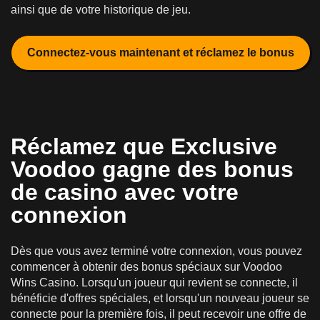
ainsi que de votre historique de jeu.
Connectez-vous maintenant et réclamez le bonus
Réclamez que Exclusive
Voodoo gagne des bonus
de casino avec votre
connexion
Dès que vous avez terminé votre connexion, vous pouvez
commencer à obtenir des bonus spéciaux sur Voodoo
Wins Casino. Lorsqu'un joueur qui revient se connecte, il
bénéficie d'offres spéciales, et lorsqu'un nouveau joueur se
connecte pour la première fois, il peut recevoir une offre de