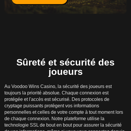
Sûreté et sécurité des
joueurs
Au Voodoo Wins Casino, la sécurité des joueurs est
toujours la priorité absolue. Chaque connexion est
protégée et l'accès est sécurisé. Des protocoles de
cryptage puissants protègent vos informations
personnelles et celles de votre compte à tout moment lors
de chaque connexion. Notre plateforme utilise la
technologie SSL de bout en bout pour assurer la sécurité