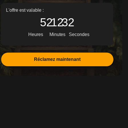
L'offre est valable :
52
12
30
Heures
Minutes
Secondes
Réclamez maintenant