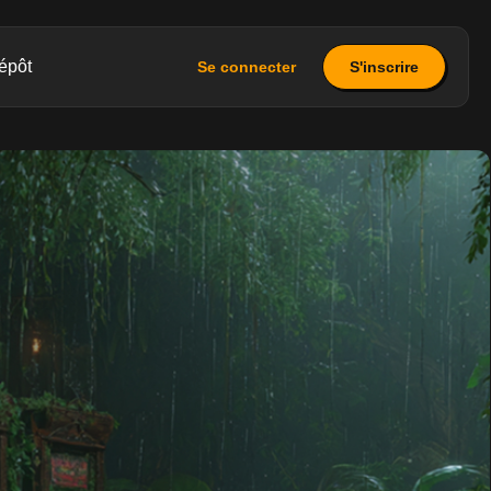
épôt
Se connecter
S'inscrire