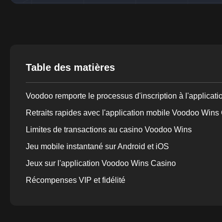
Table des matières
Voodoo remporte le processus d'inscription à l'applicati
Retraits rapides avec l'application mobile Voodoo Wins
Limites de transactions au casino Voodoo Wins
Jeu mobile instantané sur Android et iOS
Jeux sur l'application Voodoo Wins Casino
Récompenses VIP et fidélité
Cryptage de paiement sûr et sécurisé
Promotions actives