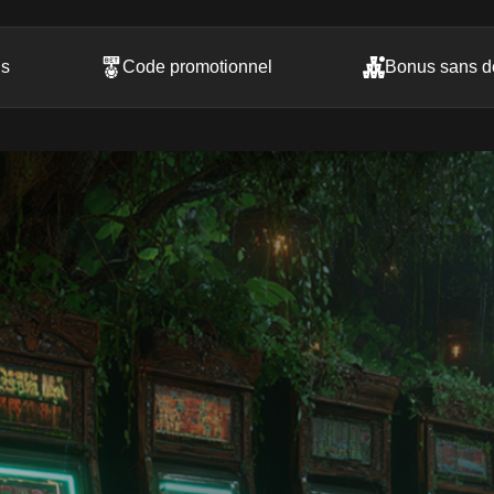
us
Code promotionnel
Bonus sans d