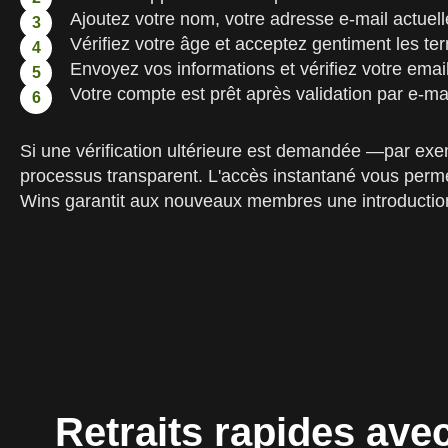
Ajoutez votre nom, votre adresse e-mail actuel
Vérifiez votre âge et acceptez gentiment les te
Envoyez vos informations et vérifiez votre ema
Votre compte est prêt après validation par e-mail
Si une vérification ultérieure est demandée —par exe
processus transparent. L'accès instantané vous perme
Wins garantit aux nouveaux membres une introduction 
Retraits rapides avec