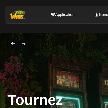
Application
Bon
Tournez