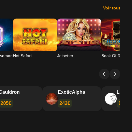
Voir tout
Hot Safari
Jetsetter
Book Of Ra Mag
twoman
cutie_cupid
Cauldron
Exoti
370€
205€
242€