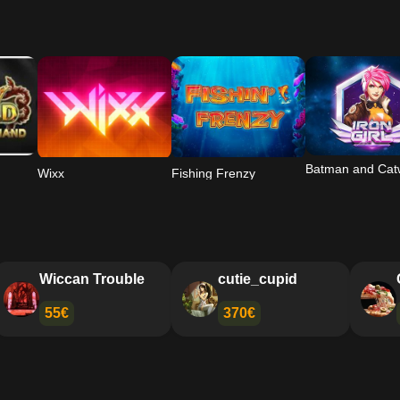
Wixx
Fishing Frenzy
Batman and Ca
Woodland Beauty
Wiccan Trouble
466€
55€