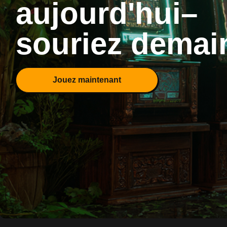
aujourd'hui–
souriez demain
Jouez maintenant