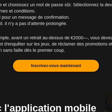
le et choisissez un mot de passe sûr. Sélectionnez la de
rmes et conditions.
il pour un message de confirmation.
. Il n’y a pas d’attente prolongée.
mple, avant un retrait au-dessus de €2000—, vous devez v
t d'enquêter sur les jeux, de réclamer des promotions e
sans faille dès le premier coup.
Inscrivez-vous maintenant
 l'application mobile